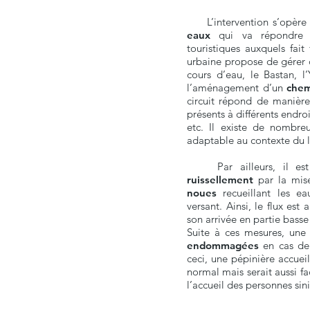
L’intervention s’opère 
eaux
qui va répondre a
touristiques auxquels fai
urbaine propose de gérer 
cours d’eau, le Bastan, 
l’aménagement d’un
chem
circuit répond de manière 
présents à différents endro
etc. Il existe de nombre
adaptable au contexte du l
Par ailleurs, il es
ruissellement
par la mis
noues
recueillant les e
versant. Ainsi, le flux est
son arrivée en partie bass
Suite à ces mesures, un
endommagées
en cas de 
ceci, une pépinière accueil
normal mais serait aussi f
l’accueil des personnes sini