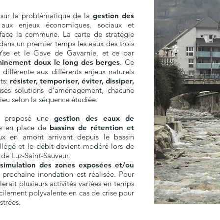
sur la problématique de la
gestion des
ux enjeux économiques, sociaux et
t face la commune. La carte de stratégie
dans un premier temps les eaux des trois
l’Yse et le Gave de Gavarnie, et ce par
inement doux le long des berges
. Ce
différente aux différents enjeux naturels
its:
résister, temporiser, éviter, dissiper,
uses solutions d’aménagement, chacune
ieu selon la séquence étudiée.
t proposé une
gestion des eaux de
e en place de
bassins de rétention et
aux en amont arrivant depuis le bassin
 allégé et le débit devient modéré lors de
e de Luz-Saint-Sauveur.
e
simulation des zones exposées
et/ou
prochaine inondation est réalisée. Pour
lerait plusieurs activités variées en temps
acilement polyvalente en cas de crise pour
strées.