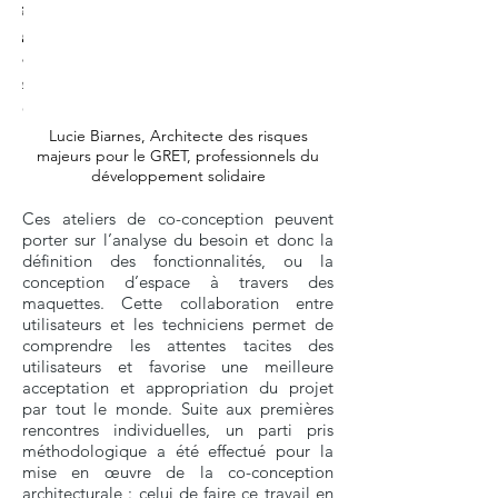
atelier de
final
atelier de
conception
atelier de
conception
conception
co-
co-
/
co-
/ Densité
/
conception
conception
logements
conception
Logements
sur le
sur le
sur la
collectifs
logement
logement
densité
collectif
urbaine
Lucie Biarnes, Architecte des risques
majeurs pour le GRET, professionnels du
développement solidaire
Ces ateliers de co-conception peuvent
porter sur l’analyse du besoin et donc la
définition des fonctionnalités, ou la
conception d’espace à travers des
maquettes. Cette collaboration entre
utilisateurs et les techniciens permet de
comprendre les attentes tacites des
utilisateurs et favorise une meilleure
acceptation et appropriation du projet
par tout le monde. Suite aux premières
rencontres individuelles, un parti pris
méthodologique a été effectué pour la
mise en œuvre de la co-conception
architecturale : celui de faire ce travail en