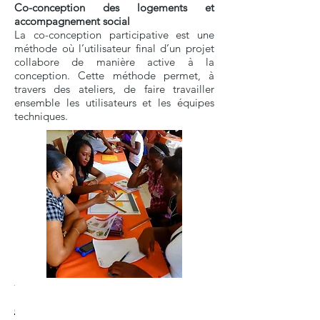
Co-conception des logements et
accompagnement social
La co-conception participative est une
méthode où l’utilisateur final d’un projet
collabore de manière active à la
conception. Cette méthode permet, à
travers des ateliers, de faire travailler
ensemble les utilisateurs et les équipes
techniques.
Synthèse
Atelier
Synthèse
Atelier co-
Synthèse
Atelier co-
Atelier co-
Contexte