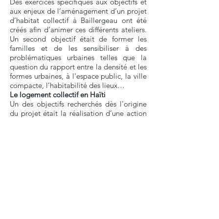
Des exercices spécifiques aux objectifs et
aux enjeux de l’aménagement d’un projet
d’habitat collectif à Baillergeau ont été
créés afin d’animer ces différents ateliers.
Un second objectif était de former les
familles et de les sensibiliser à des
problématiques urbaines telles que la
question du rapport entre la densité et les
formes urbaines, à l'espace public, la ville
compacte, l’habitabilité des lieux…
Le logement collectif en Haïti
Un des objectifs recherchés dès l’origine
du projet était la réalisation d’une action
pilote d’habitat innovant et de
relogement d’une partie des personnes
déplacées par l’aménagement des voiries
et de la ravine. L'objectif est, au-delà de
la compensation de la perte induite par le
chantier d’aménagement, l’amélioration
des conditions de vie des personnes
touchées. Étant donné le peu de
réalisations concrètes pour l’instant dans
le domaine de l’
habitat planifié
, et le
manque de logements décents à Port-au-